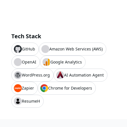
Tech Stack
GitHub
Amazon Web Services (AWS)
OpenAI
Google Analytics
WordPress.org
AI Automation Agent
Zapier
Chrome for Developers
ResumeH